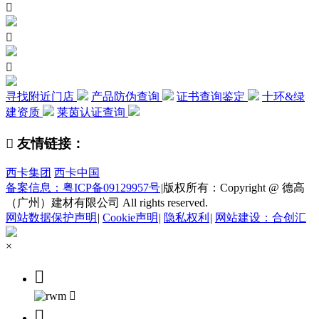



寻找附近门店
产品防伪查询
证书查询鉴定
十环&绿
建资质
莱茵认证查询

友情链接：
西卡集团
西卡中国
备案信息：粤ICP备09129957号
|
版权所有：Copyright @ 德高
（广州）建材有限公司 All rights reserved.
网站数据保护声明
|
Cookie声明
|
隐私权利
|
网站建设：合创汇
×


