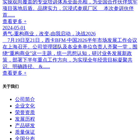
实操双向覆盖的专业培训体系全面亮相，为全国合作伙伴筑牢
项目落地后盾。品牌实力，沉浸式参观厂区 本次参训伙伴
首......
查看更多 +
2024-05-01
勇气-重构商业，改变-由我启动，决战2026
7月19日至21日，西卡BFM·中国2026半年市场发展工作会议
在上海召开。公司管理团队及各业务单位负责人齐聚一堂，围
绕“重构商业”这一主题，统一思想认知，研讨业务发展新政
策，部署下半年重点工作方向，为实现全年经营目标凝聚共
识、明确路径。 &......
查看更多 +
关于我们
公司简介
企业文化
荣誉资质
发展历程
产品研发
质量保证
全国分布