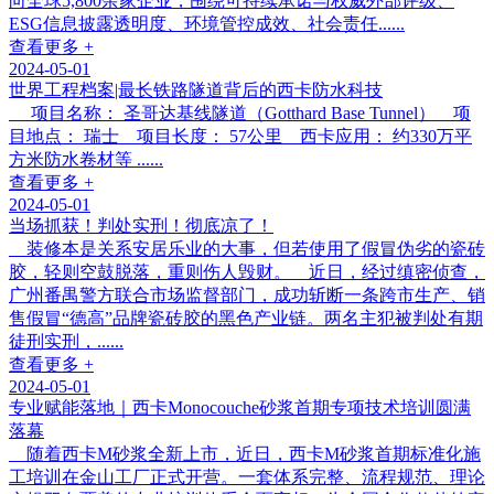
向全球5,800余家企业，围绕可持续承诺与权威外部评级、
ESG信息披露透明度、环境管控成效、社会责任......
查看更多 +
2024-05-01
世界工程档案|最长铁路隧道背后的西卡防水科技
项目名称： 圣哥达基线隧道（Gotthard Base Tunnel） 项
目地点： 瑞士 项目长度： 57公里 西卡应用： 约330万平
方米防水卷材等 ......
查看更多 +
2024-05-01
当场抓获！判处实刑！彻底凉了！
装修本是关系安居乐业的大事，但若使用了假冒伪劣的瓷砖
胶，轻则空鼓脱落，重则伤人毁财。 近日，经过缜密侦查，
广州番禺警方联合市场监督部门，成功斩断一条跨市生产、销
售假冒“德高”品牌瓷砖胶的黑色产业链。两名主犯被判处有期
徒刑实刑，......
查看更多 +
2024-05-01
专业赋能落地｜西卡Monocouche砂浆首期专项技术培训圆满
落幕
随着西卡M砂浆全新上市，近日，西卡M砂浆首期标准化施
工培训在金山工厂正式开营。一套体系完整、流程规范、理论