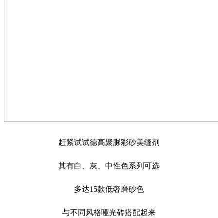
赶紧试试德高聚脲彩砂美缝剂
其有白、灰、中性色系列可选
多达15款低奢磨砂色
与不同风格哑光砖搭配起来