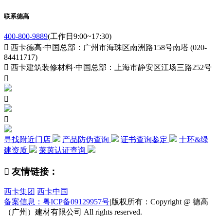
联系德高
400-800-9889
(工作日9:00~17:30)

西卡德高·中国总部：广州市海珠区南洲路158号南塔 (020-
84411717)

西卡建筑装修材料·中国总部：上海市静安区江场三路252号



寻找附近门店
产品防伪查询
证书查询鉴定
十环&绿
建资质
莱茵认证查询

友情链接：
西卡集团
西卡中国
备案信息：粤ICP备09129957号
|
版权所有：Copyright @ 德高
（广州）建材有限公司 All rights reserved.