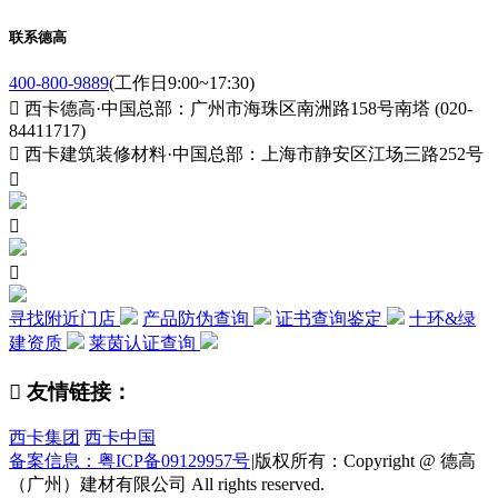
联系德高
400-800-9889
(工作日9:00~17:30)

西卡德高·中国总部：广州市海珠区南洲路158号南塔 (020-
84411717)

西卡建筑装修材料·中国总部：上海市静安区江场三路252号



寻找附近门店
产品防伪查询
证书查询鉴定
十环&绿
建资质
莱茵认证查询

友情链接：
西卡集团
西卡中国
备案信息：粤ICP备09129957号
|
版权所有：Copyright @ 德高
（广州）建材有限公司 All rights reserved.