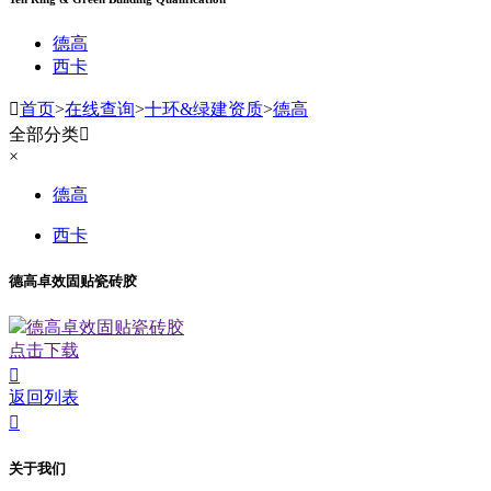
德高
西卡

首页
>
在线查询
>
十环&绿建资质
>
德高
全部分类

×
德高
西卡
德高卓效固贴瓷砖胶
德高卓效固贴瓷砖胶
点击下载

返回列表

关于我们