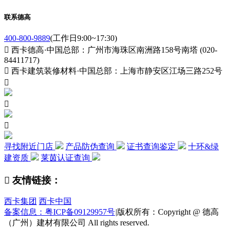
联系德高
400-800-9889
(工作日9:00~17:30)

西卡德高·中国总部：广州市海珠区南洲路158号南塔 (020-
84411717)

西卡建筑装修材料·中国总部：上海市静安区江场三路252号



寻找附近门店
产品防伪查询
证书查询鉴定
十环&绿
建资质
莱茵认证查询

友情链接：
西卡集团
西卡中国
备案信息：粤ICP备09129957号
|
版权所有：Copyright @ 德高
（广州）建材有限公司 All rights reserved.