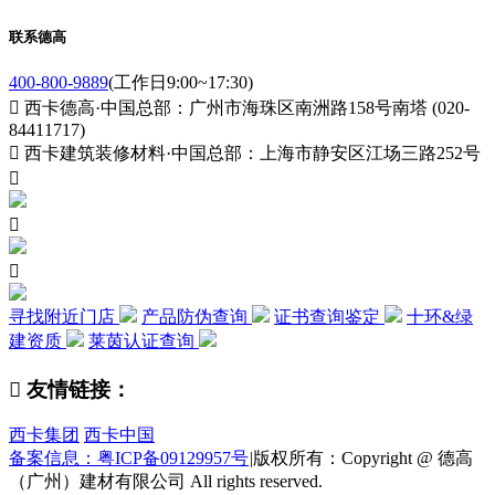
联系德高
400-800-9889
(工作日9:00~17:30)

西卡德高·中国总部：广州市海珠区南洲路158号南塔 (020-
84411717)

西卡建筑装修材料·中国总部：上海市静安区江场三路252号



寻找附近门店
产品防伪查询
证书查询鉴定
十环&绿
建资质
莱茵认证查询

友情链接：
西卡集团
西卡中国
备案信息：粤ICP备09129957号
|
版权所有：Copyright @ 德高
（广州）建材有限公司 All rights reserved.