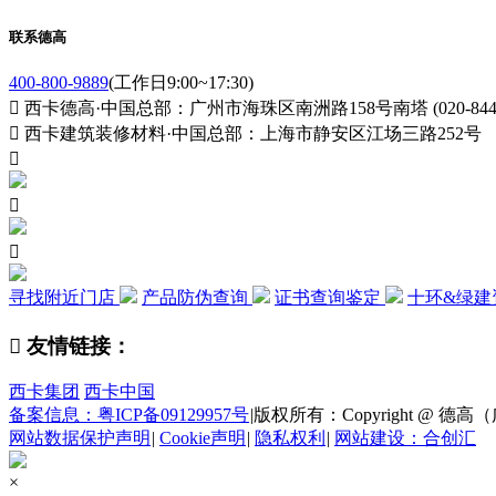
联系德高
400-800-9889
(工作日9:00~17:30)

西卡德高·中国总部：广州市海珠区南洲路158号南塔 (020-84411

西卡建筑装修材料·中国总部：上海市静安区江场三路252号



寻找附近门店
产品防伪查询
证书查询鉴定
十环&绿建

友情链接：
西卡集团
西卡中国
备案信息：粤ICP备09129957号
|
版权所有：Copyright @ 德高（广州
网站数据保护声明
|
Cookie声明
|
隐私权利
|
网站建设：合创汇
×