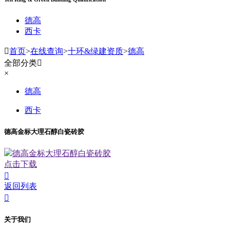
德高
西卡

首页
>
在线查询
>
十环&绿建资质
>
德高
全部分类

×
德高
西卡
德高金标大理石醇白瓷砖胶
德高金标大理石醇白瓷砖胶
点击下载

返回列表

关于我们