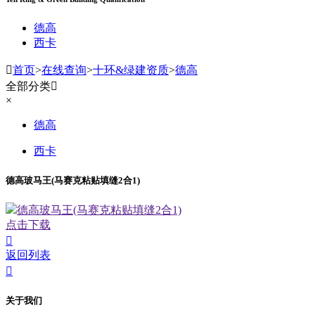
德高
西卡

首页
>
在线查询
>
十环&绿建资质
>
德高
全部分类

×
德高
西卡
德高玻马王(马赛克粘贴填缝2合1)
德高玻马王(马赛克粘贴填缝2合1)
点击下载

返回列表

关于我们