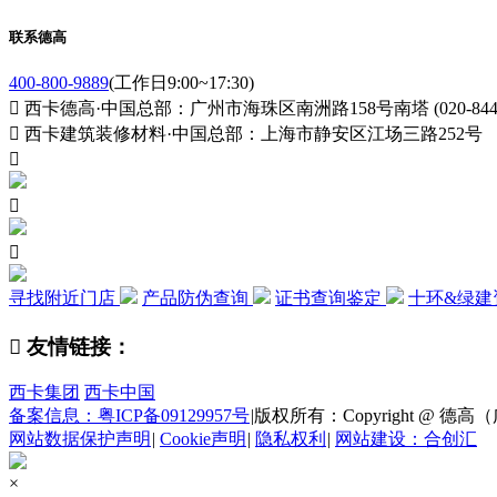
联系德高
400-800-9889
(工作日9:00~17:30)

西卡德高·中国总部：广州市海珠区南洲路158号南塔 (020-84411

西卡建筑装修材料·中国总部：上海市静安区江场三路252号



寻找附近门店
产品防伪查询
证书查询鉴定
十环&绿建

友情链接：
西卡集团
西卡中国
备案信息：粤ICP备09129957号
|
版权所有：Copyright @ 德高（广州
网站数据保护声明
|
Cookie声明
|
隐私权利
|
网站建设：合创汇
×