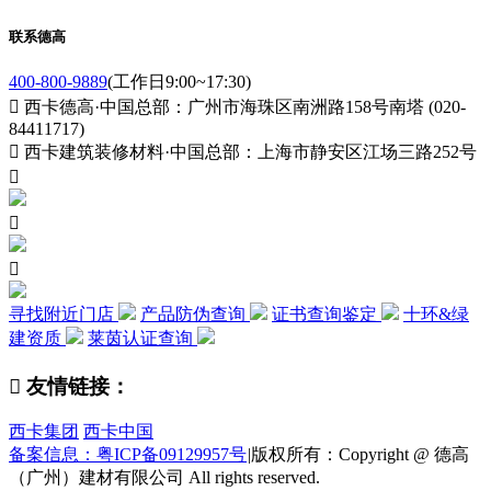
联系德高
400-800-9889
(工作日9:00~17:30)

西卡德高·中国总部：广州市海珠区南洲路158号南塔 (020-
84411717)

西卡建筑装修材料·中国总部：上海市静安区江场三路252号



寻找附近门店
产品防伪查询
证书查询鉴定
十环&绿
建资质
莱茵认证查询

友情链接：
西卡集团
西卡中国
备案信息：粤ICP备09129957号
|
版权所有：Copyright @ 德高
（广州）建材有限公司 All rights reserved.