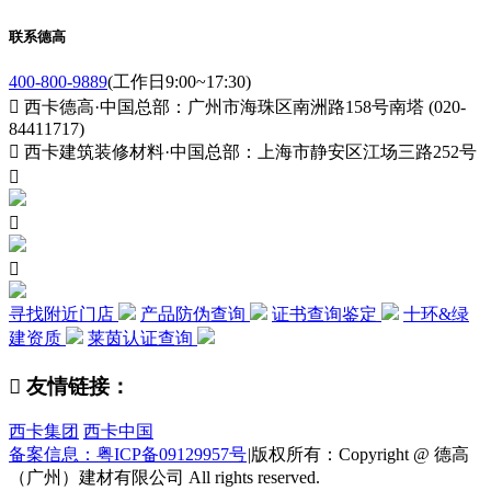
联系德高
400-800-9889
(工作日9:00~17:30)

西卡德高·中国总部：广州市海珠区南洲路158号南塔 (020-
84411717)

西卡建筑装修材料·中国总部：上海市静安区江场三路252号



寻找附近门店
产品防伪查询
证书查询鉴定
十环&绿
建资质
莱茵认证查询

友情链接：
西卡集团
西卡中国
备案信息：粤ICP备09129957号
|
版权所有：Copyright @ 德高
（广州）建材有限公司 All rights reserved.