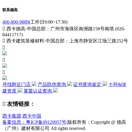
联系德高
400-800-9889
(工作日9:00~17:30)

西卡德高·中国总部：广州市海珠区南洲路158号南塔 (020-
84411717)

西卡建筑装修材料·中国总部：上海市静安区江场三路252号



寻找附近门店
产品防伪查询
证书查询鉴定
十环&绿
建资质
莱茵认证查询

友情链接：
西卡集团
西卡中国
备案信息：粤ICP备09129957号
|
版权所有：Copyright @ 德高
（广州）建材有限公司 All rights reserved.