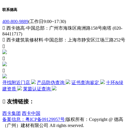
联系德高
400-800-9889
(工作日9:00~17:30)

西卡德高·中国总部：广州市海珠区南洲路158号南塔 (020-
84411717)

西卡建筑装修材料·中国总部：上海市静安区江场三路252号



寻找附近门店
产品防伪查询
证书查询鉴定
十环&绿
建资质
莱茵认证查询

友情链接：
西卡集团
西卡中国
备案信息：粤ICP备09129957号
|
版权所有：Copyright @ 德高
（广州）建材有限公司 All rights reserved.