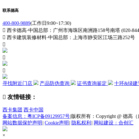
联系德高
400-800-9889
(工作日9:00~17:30)

西卡德高·中国总部：广州市海珠区南洲路158号南塔 (020-84411

西卡建筑装修材料·中国总部：上海市静安区江场三路252号



寻找附近门店
产品防伪查询
证书查询鉴定
十环&绿建

友情链接：
西卡集团
西卡中国
备案信息：粤ICP备09129957号
|
版权所有：Copyright @ 德高（广州
网站数据保护声明
|
Cookie声明
|
隐私权利
|
网站建设：合创汇
×