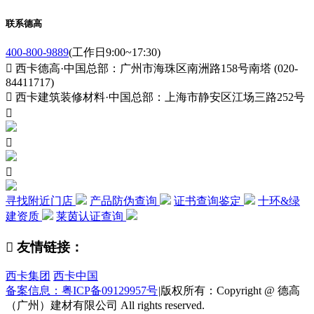
联系德高
400-800-9889
(工作日9:00~17:30)

西卡德高·中国总部：广州市海珠区南洲路158号南塔 (020-
84411717)

西卡建筑装修材料·中国总部：上海市静安区江场三路252号



寻找附近门店
产品防伪查询
证书查询鉴定
十环&绿
建资质
莱茵认证查询

友情链接：
西卡集团
西卡中国
备案信息：粤ICP备09129957号
|
版权所有：Copyright @ 德高
（广州）建材有限公司 All rights reserved.