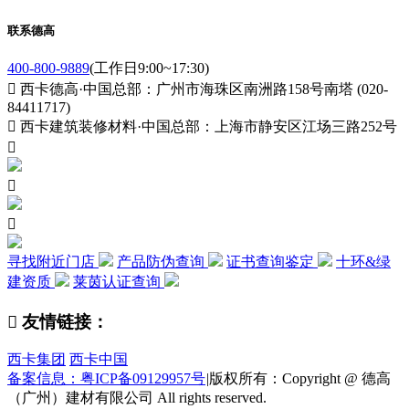
联系德高
400-800-9889
(工作日9:00~17:30)

西卡德高·中国总部：广州市海珠区南洲路158号南塔 (020-
84411717)

西卡建筑装修材料·中国总部：上海市静安区江场三路252号



寻找附近门店
产品防伪查询
证书查询鉴定
十环&绿
建资质
莱茵认证查询

友情链接：
西卡集团
西卡中国
备案信息：粤ICP备09129957号
|
版权所有：Copyright @ 德高
（广州）建材有限公司 All rights reserved.