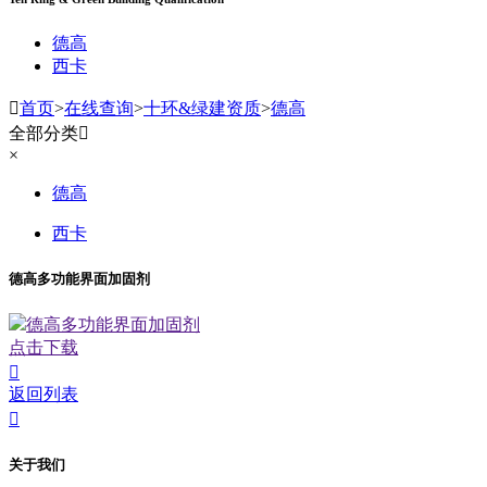
德高
西卡

首页
>
在线查询
>
十环&绿建资质
>
德高
全部分类

×
德高
西卡
德高多功能界面加固剂
德高多功能界面加固剂
点击下载

返回列表

关于我们