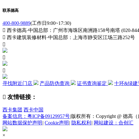
联系德高
400-800-9889
(工作日9:00~17:30)

西卡德高·中国总部：广州市海珠区南洲路158号南塔 (020-84411

西卡建筑装修材料·中国总部：上海市静安区江场三路252号



寻找附近门店
产品防伪查询
证书查询鉴定
十环&绿建

友情链接：
西卡集团
西卡中国
备案信息：粤ICP备09129957号
|
版权所有：Copyright @ 德高（广州
网站数据保护声明
|
Cookie声明
|
隐私权利
|
网站建设：合创汇
×