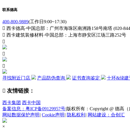
联系德高
400-800-9889
(工作日9:00~17:30)

西卡德高·中国总部：广州市海珠区南洲路158号南塔 (020-84411

西卡建筑装修材料·中国总部：上海市静安区江场三路252号



寻找附近门店
产品防伪查询
证书查询鉴定
十环&绿建

友情链接：
西卡集团
西卡中国
备案信息：粤ICP备09129957号
|
版权所有：Copyright @ 德高（广州
网站数据保护声明
|
Cookie声明
|
隐私权利
|
网站建设：合创汇
×