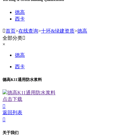
德高
西卡

首页
>
在线查询
>
十环&绿建资质
>
德高
全部分类

×
德高
西卡
德高K11通用防水浆料
德高K11通用防水浆料
点击下载

返回列表

关于我们