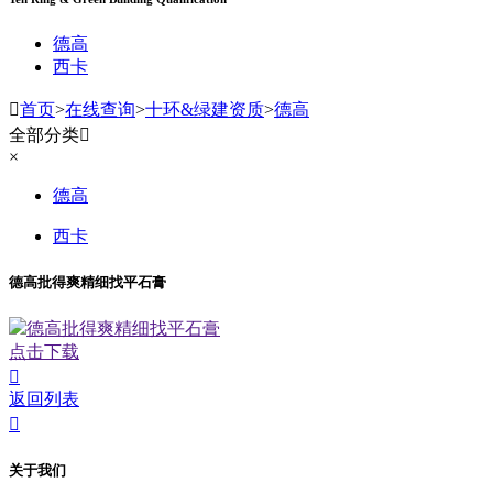
德高
西卡

首页
>
在线查询
>
十环&绿建资质
>
德高
全部分类

×
德高
西卡
德高批得爽精细找平石膏
德高批得爽精细找平石膏
点击下载

返回列表

关于我们