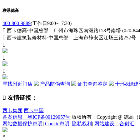
联系德高
400-800-9889
(工作日9:00~17:30)

西卡德高·中国总部：广州市海珠区南洲路158号南塔 (020-84411

西卡建筑装修材料·中国总部：上海市静安区江场三路252号



寻找附近门店
产品防伪查询
证书查询鉴定
十环&绿建

友情链接：
西卡集团
西卡中国
备案信息：粤ICP备09129957号
|
版权所有：Copyright @ 德高（广州
网站数据保护声明
|
Cookie声明
|
隐私权利
|
网站建设：合创汇
×