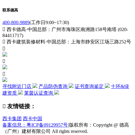
联系德高
400-800-9889
(工作日9:00~17:30)

西卡德高·中国总部：广州市海珠区南洲路158号南塔 (020-
84411717)

西卡建筑装修材料·中国总部：上海市静安区江场三路252号



寻找附近门店
产品防伪查询
证书查询鉴定
十环&绿
建资质
莱茵认证查询

友情链接：
西卡集团
西卡中国
备案信息：粤ICP备09129957号
|
版权所有：Copyright @ 德高
（广州）建材有限公司 All rights reserved.