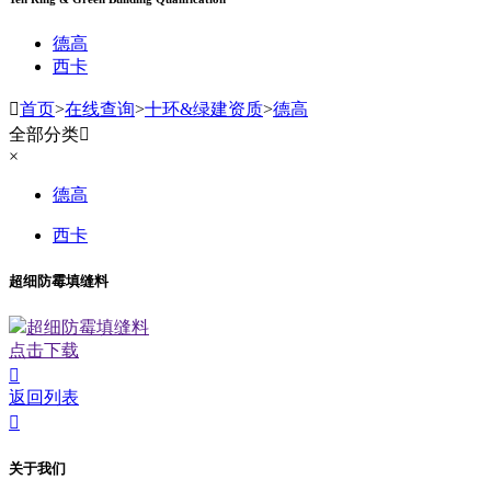
德高
西卡

首页
>
在线查询
>
十环&绿建资质
>
德高
全部分类

×
德高
西卡
超细防霉填缝料
超细防霉填缝料
点击下载

返回列表

关于我们