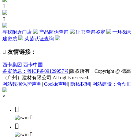


寻找附近门店
产品防伪查询
证书查询鉴定
十环&绿
建资质
莱茵认证查询

友情链接：
西卡集团
西卡中国
备案信息：粤ICP备09129957号
|
版权所有：Copyright @ 德高
（广州）建材有限公司 All rights reserved.
网站数据保护声明
|
Cookie声明
|
隐私权利
|
网站建设：合创汇
×



