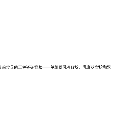
目前常见的三种瓷砖背胶——单组份乳液背胶、乳膏状背胶和双