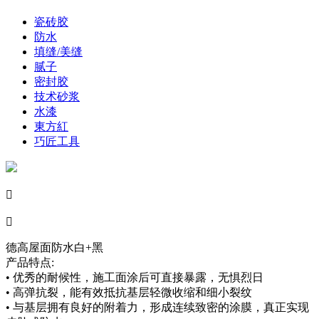
瓷砖胶
防水
填缝/美缝
腻子
密封胶
技术砂浆
水漆
東方紅
巧匠工具


德高屋面防水白+黑
产品特点:
• 优秀的耐候性，施工面涂后可直接暴露，无惧烈日
• 高弹抗裂，能有效抵抗基层轻微收缩和细小裂纹
• 与基层拥有良好的附着力，形成连续致密的涂膜，真正实现