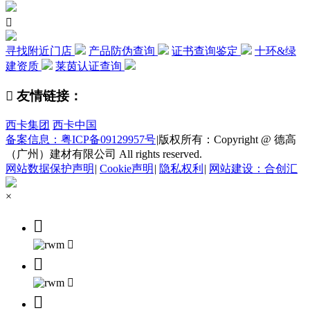

寻找附近门店
产品防伪查询
证书查询鉴定
十环&绿
建资质
莱茵认证查询

友情链接：
西卡集团
西卡中国
备案信息：粤ICP备09129957号
|
版权所有：Copyright @ 德高
（广州）建材有限公司 All rights reserved.
网站数据保护声明
|
Cookie声明
|
隐私权利
|
网站建设：合创汇
×




