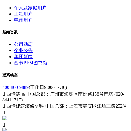
个人及家庭用户
工程用户
电商用户
新闻资讯
公司动态
企业公告
集团新闻
西卡BFM图书馆
联系德高
400-800-9889
(工作日9:00~17:30)

西卡德高·中国总部：广州市海珠区南洲路158号南塔 (020-
84411717)

西卡建筑装修材料·中国总部：上海市静安区江场三路252号

