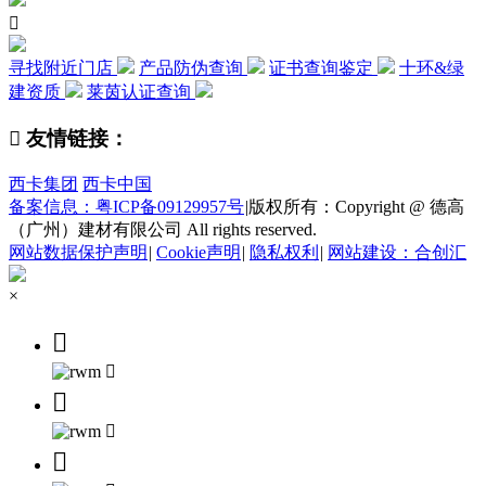

寻找附近门店
产品防伪查询
证书查询鉴定
十环&绿
建资质
莱茵认证查询

友情链接：
西卡集团
西卡中国
备案信息：粤ICP备09129957号
|
版权所有：Copyright @ 德高
（广州）建材有限公司 All rights reserved.
网站数据保护声明
|
Cookie声明
|
隐私权利
|
网站建设：合创汇
×




