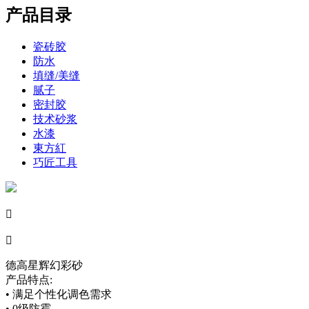
产品目录
瓷砖胶
防水
填缝/美缝
腻子
密封胶
技术砂浆
水漆
東方紅
巧匠工具


德高星辉幻彩砂
产品特点:
• 满足个性化调色需求
• 0级防霉