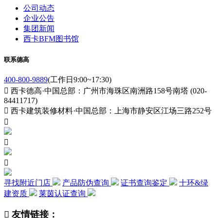
公司动态
企业公告
集团新闻
西卡BFM图书馆
联系德高
400-800-9889
(工作日9:00~17:30)

西卡德高·中国总部：广州市海珠区南洲路158号南塔 (020-
84411717)

西卡建筑装修材料·中国总部：上海市静安区江场三路252号



寻找附近门店
产品防伪查询
证书查询鉴定
十环&绿
建资质
莱茵认证查询

友情链接：