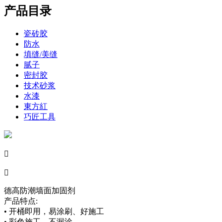
产品目录
瓷砖胶
防水
填缝/美缝
腻子
密封胶
技术砂浆
水漆
東方紅
巧匠工具


德高防潮墙面加固剂
产品特点:
• 开桶即用，易涂刷、好施工
• 彩色施工，不漏涂