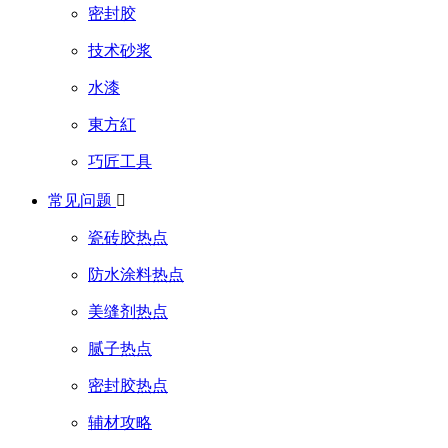
密封胶
技术砂浆
水漆
東方紅
巧匠工具
常见问题

瓷砖胶热点
防水涂料热点
美缝剂热点
腻子热点
密封胶热点
辅材攻略