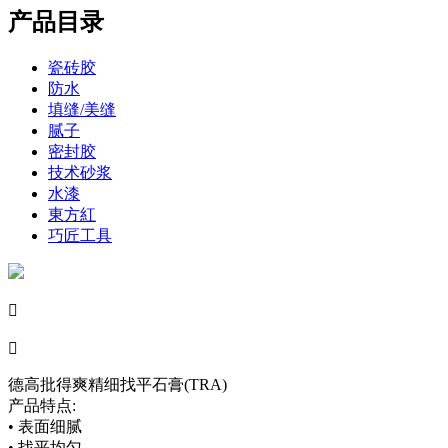
产品目录
瓷砖胶
防水
填缝/美缝
腻子
密封胶
技术砂浆
水漆
東方紅
巧匠工具


德高批得爽精细找平石膏(TRA)
产品特点:
• 表面细腻
• 找平均匀