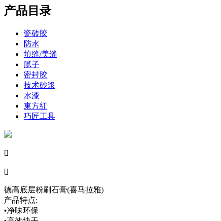
产品目录
瓷砖胶
防水
填缝/美缝
腻子
密封胶
技术砂浆
水漆
東方紅
巧匠工具


德高底层粉刷石膏(喜马拉雅)
产品特点:
•净味环保
•高效快干