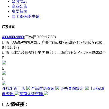
公司动态
企业公告
集团新闻
西卡BFM图书馆
联系德高
400-800-9889
(工作日9:00~17:30)

西卡德高·中国总部：广州市海珠区南洲路158号南塔 (020-
84411717)

西卡建筑装修材料·中国总部：上海市静安区江场三路252号



寻找附近门店
产品防伪查询
证书查询鉴定
十环&绿
建资质
莱茵认证查询

友情链接：