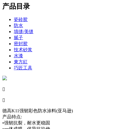
产品目录
瓷砖胶
防水
填缝/美缝
腻子
密封胶
技术砂浆
水漆
東方紅
巧匠工具


德高K11强韧彩色防水涂料(亚马逊)
产品特点:
•强韧抗裂，耐水更稳固
•一体成膜，优异抗拉伸