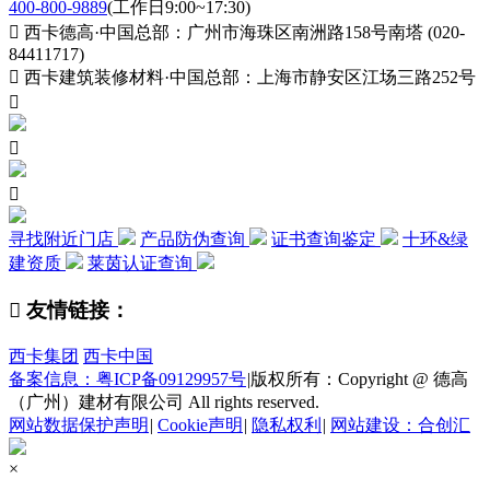
400-800-9889
(工作日9:00~17:30)

西卡德高·中国总部：广州市海珠区南洲路158号南塔 (020-
84411717)

西卡建筑装修材料·中国总部：上海市静安区江场三路252号



寻找附近门店
产品防伪查询
证书查询鉴定
十环&绿
建资质
莱茵认证查询

友情链接：
西卡集团
西卡中国
备案信息：粤ICP备09129957号
|
版权所有：Copyright @ 德高
（广州）建材有限公司 All rights reserved.
网站数据保护声明
|
Cookie声明
|
隐私权利
|
网站建设：合创汇
×