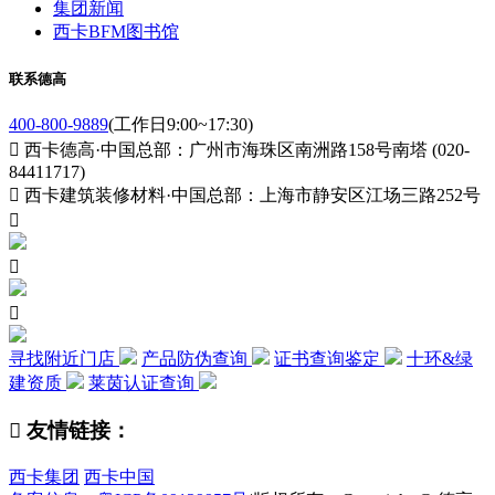
集团新闻
西卡BFM图书馆
联系德高
400-800-9889
(工作日9:00~17:30)

西卡德高·中国总部：广州市海珠区南洲路158号南塔 (020-
84411717)

西卡建筑装修材料·中国总部：上海市静安区江场三路252号



寻找附近门店
产品防伪查询
证书查询鉴定
十环&绿
建资质
莱茵认证查询

友情链接：
西卡集团
西卡中国