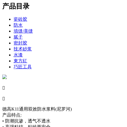
产品目录
瓷砖胶
防水
填缝/美缝
腻子
密封胶
技术砂浆
水漆
東方紅
巧匠工具


德高K11通用双效防水浆料(尼罗河)
产品特点:
• 防潮抗渗，透气不透水
• 高强粘结，贴砖更安全