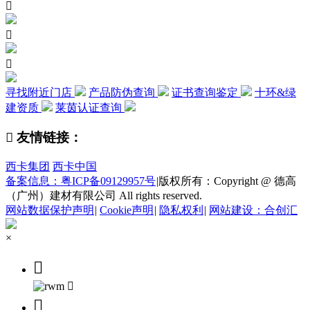



寻找附近门店
产品防伪查询
证书查询鉴定
十环&绿
建资质
莱茵认证查询

友情链接：
西卡集团
西卡中国
备案信息：粤ICP备09129957号
|
版权所有：Copyright @ 德高
（广州）建材有限公司 All rights reserved.
网站数据保护声明
|
Cookie声明
|
隐私权利
|
网站建设：合创汇
×


