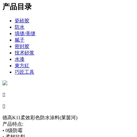
产品目录
瓷砖胶
防水
填缝/美缝
腻子
密封胶
技术砂浆
水漆
東方紅
巧匠工具


德高K11柔效彩色防水涂料(莱茵河)
产品特点:
• 0级防霉
• 柔韧抗裂