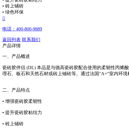
• 砖上铺砖
• 绿色环保

电话：400-800-9889
返回列表
联系我们
产品详情
一、产品概述
瓷砖胶伴侣 (DL) 本品是与德高瓷砖胶配合使用的柔韧性
理石、板石和天然石材或砖上铺砖等。通过法国"A+“室内环
二、产品特点
•
增强瓷砖胶柔韧性
•
提升瓷砖胶粘结力
•
砖上铺砖