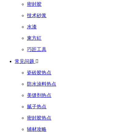
密封胶
技术砂浆
水漆
東方紅
巧匠工具
常见问题

瓷砖胶热点
防水涂料热点
美缝剂热点
腻子热点
密封胶热点
辅材攻略