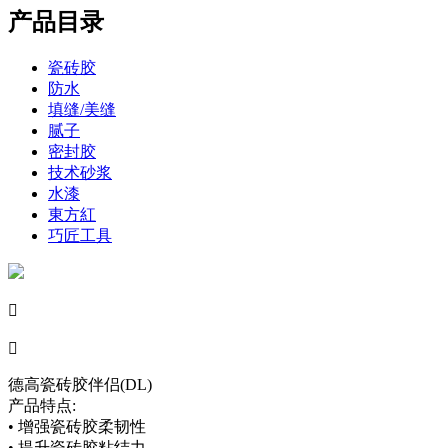
产品目录
瓷砖胶
防水
填缝/美缝
腻子
密封胶
技术砂浆
水漆
東方紅
巧匠工具


德高瓷砖胶伴侣(DL)
产品特点:
• 增强瓷砖胶柔韧性
• 提升瓷砖胶粘结力