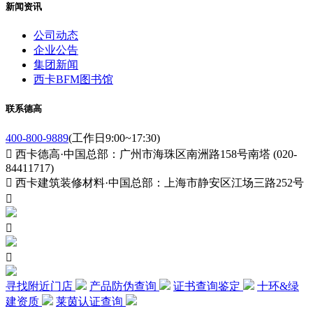
新闻资讯
公司动态
企业公告
集团新闻
西卡BFM图书馆
联系德高
400-800-9889
(工作日9:00~17:30)

西卡德高·中国总部：广州市海珠区南洲路158号南塔 (020-
84411717)

西卡建筑装修材料·中国总部：上海市静安区江场三路252号



寻找附近门店
产品防伪查询
证书查询鉴定
十环&绿
建资质
莱茵认证查询