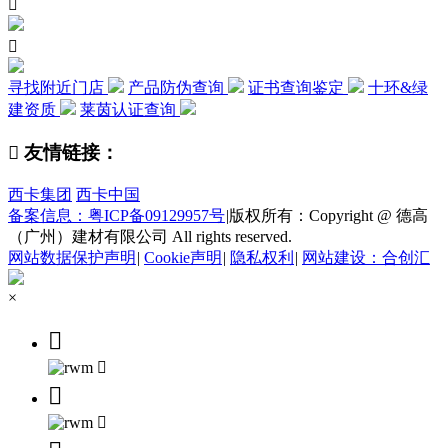


寻找附近门店
产品防伪查询
证书查询鉴定
十环&绿
建资质
莱茵认证查询

友情链接：
西卡集团
西卡中国
备案信息：粤ICP备09129957号
|
版权所有：Copyright @ 德高
（广州）建材有限公司 All rights reserved.
网站数据保护声明
|
Cookie声明
|
隐私权利
|
网站建设：合创汇
×



