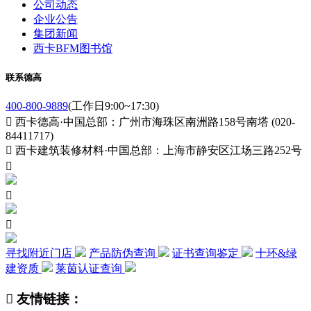
公司动态
企业公告
集团新闻
西卡BFM图书馆
联系德高
400-800-9889
(工作日9:00~17:30)

西卡德高·中国总部：广州市海珠区南洲路158号南塔 (020-
84411717)

西卡建筑装修材料·中国总部：上海市静安区江场三路252号



寻找附近门店
产品防伪查询
证书查询鉴定
十环&绿
建资质
莱茵认证查询

友情链接：