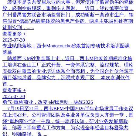
装修本是关系安居乐业的大事，但若使用了假冒伪劣的瓷砖
胶，轻则空鼓脱落，重则伤人毁财。 近日，经过缜密侦查，
广州番禺警方联合市场监督部门，成功斩断一条跨市生产、销
售假冒“德高”品牌瓷砖胶的黑色产业链。两名主犯被判处有期
徒刑实刑，......
查看更多 +
2025-07-30
专业赋能落地｜西卡Monocouche砂浆首期专项技术培训圆满
落幕
随着西卡M砂浆全新上市，近日，西卡M砂浆首期标准化施
工培训在金山工厂正式开营。一套体系完整、流程规范、理论
实操双向覆盖的专业培训体系全面亮相，为全国合作伙伴筑牢
项目落地后盾。品牌实力，沉浸式参观厂区 本次参训伙伴
首......
查看更多 +
2025-07-30
勇气-重构商业，改变-由我启动，决战2026
7月19日至21日，西卡BFM·中国2026半年市场发展工作会议
在上海召开。公司管理团队及各业务单位负责人齐聚一堂，围
绕“重构商业”这一主题，统一思想认知，研讨业务发展新政
策，部署下半年重点工作方向，为实现全年经营目标凝聚共
识、明确路径。 &......