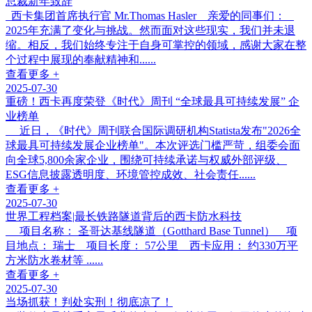
总裁新年致辞
西卡集团首席执行官 Mr.Thomas Hasler 亲爱的同事们：
2025年充满了变化与挑战。然而面对这些现实，我们并未退
缩。相反，我们始终专注于自身可掌控的领域，感谢大家在整
个过程中展现的奉献精神和......
查看更多 +
2025-07-30
重磅！西卡再度荣登《时代》周刊 “全球最具可持续发展” 企
业榜单
近日，《时代》周刊联合国际调研机构Statista发布"2026全
球最具可持续发展企业榜单"。本次评选门槛严苛，组委会面
向全球5,800余家企业，围绕可持续承诺与权威外部评级、
ESG信息披露透明度、环境管控成效、社会责任......
查看更多 +
2025-07-30
世界工程档案|最长铁路隧道背后的西卡防水科技
项目名称： 圣哥达基线隧道（Gotthard Base Tunnel） 项
目地点： 瑞士 项目长度： 57公里 西卡应用： 约330万平
方米防水卷材等 ......
查看更多 +
2025-07-30
当场抓获！判处实刑！彻底凉了！